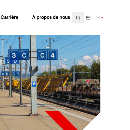
Search
Search
Search
Carrière
À propos de nous
Fr
De
En
Carrière
À propos de nous
Travailler chez Enotrac
Valeurs et Charte de la société
Postes vacants
Témoignages clients
Etudiants / jeunes diplômés
Histoire
Plan de la carrière
Développement durable
Sponsoring
Affiliation