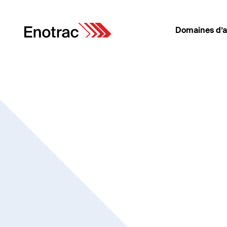
Domaines d’ac
Domaines d’activité
Energie
Matériel roulant
Infrastructure
FDMS
Installations de sécurité
Cybersécurité