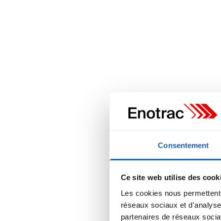
Vanessa Hän
Consentement
Cheffe de Team
Domaine FDMS
Ce site web utilise des cook
vanessa.haenni
Les cookies nous permettent d
+41 33 346 66 3
réseaux sociaux et d'analyser
partenaires de réseaux sociau