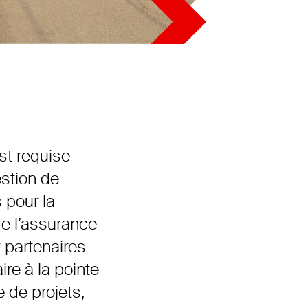
Formation
Webinaires et conférences
Collaborateurs
Sites
Contact
st requise
estion de
Newsletter
 pour la
de l’assurance
t partenaires
ire à la pointe
 de projets,