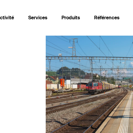
tivité
Services
Produits
Références
Services
Produits
Acquisition
Logiciel de simulation Fabel
Contrôles indépendants
Moniteur de courant
d’interférence
Développement
ODOMAG
Études & Conseils
Romonto
Homologation & mise en
service
Theseus