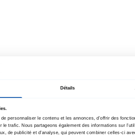
Détails
ni
Arthur Marie-Sain
 FDMS
Chef de projet / Ingéni
Domaine FDMS
ies.
@enotrac.com
arthur.marie-sainte@e
e personnaliser le contenu et les annonces, d'offrir des fonction
4
+41 21 623 83 10
 le trafic. Nous partageons également des informations sur l'util
x, de publicité et d'analyse, qui peuvent combiner celles-ci ave