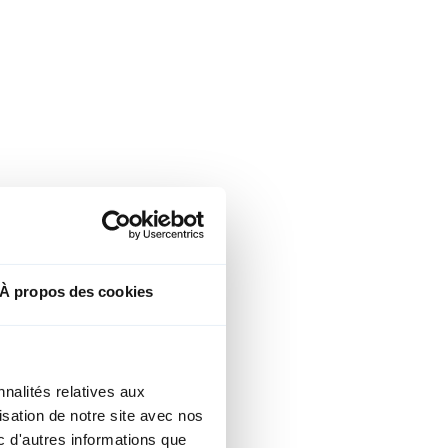
À propos des cookies
te
eur de projet
notrac.com
nalités relatives aux
isation de notre site avec nos
c d'autres informations que