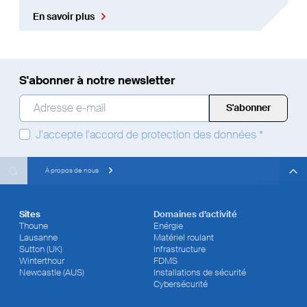
En savoir plus
S'abonner à notre newsletter
Adresse e-mail
*
J'accepte
l'accord de protection des données
*
Search
Search
Search
À propos de nous
Sites
Domaines d’activité
Thoune
Enérgie
Lausanne
Matériel roulant
Sutton (UK)
Infrastructure
Winterthour
FDMS
Newcastle (AUS)
Installations de sécurité
Cybersécurité