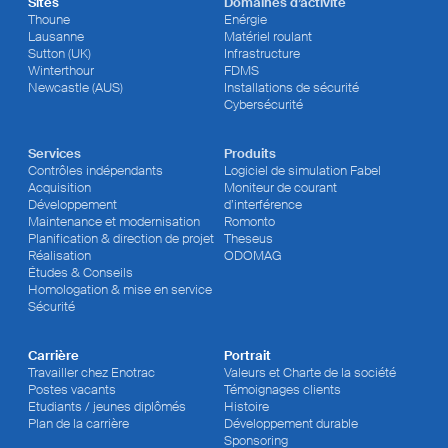
Sites
Domaines d’activité
Thoune
Enérgie
Lausanne
Matériel roulant
Sutton (UK)
Infrastructure
Winterthour
FDMS
Newcastle (AUS)
Installations de sécurité
Cybersécurité
Services
Produits
Contrôles indépendants
Logiciel de simulation Fabel
Acquisition
Moniteur de courant
Développement
d’interférence
Maintenance et modernisation
Romonto
Planification & direction de projet
Theseus
Réalisation
ODOMAG
Études & Conseils
Homologation & mise en service
Sécurité
Carrière
Portrait
Travailler chez Enotrac
Valeurs et Charte de la société
Postes vacants
Témoignages clients
Etudiants / jeunes diplômés
Histoire
Plan de la carrière
Développement durable
Sponsoring