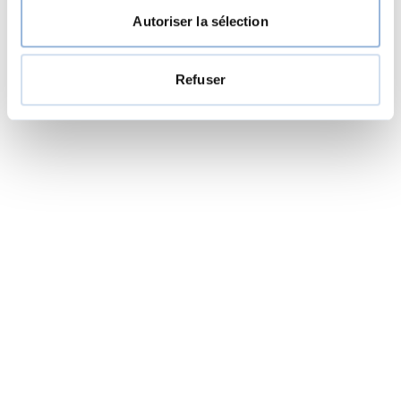
Autoriser la sélection
Refuser
Adrian Mülhauser
Chef de Team Ingénierie
Domaine Matériel roulant
adrian.muelhauser@enotrac.com
+41 33 346 66 33