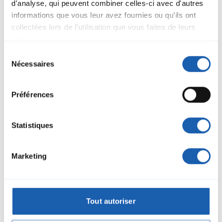
d'analyse, qui peuvent combiner celles-ci avec d'autres
informations que vous leur avez fournies ou qu'ils ont
collectées lors de l’utilisation que vous faites de leurs
services.
Sélection
Nécessaires
Andreas Bleiker
du
Responsable du domaine Matériel roulant
consentement
Membre de la direction
Préférences
andreas.bleiker@enotrac.com
+41 33 346 66 28
Statistiques
Marketing
Tout autoriser