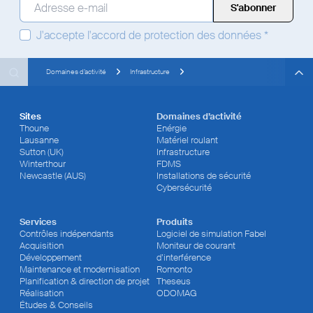
Adresse e-mail
*
J'accepte
l'accord de protection des données
*
Search
Search
Search
Domaines d’activité
Infrastructure
Sites
Domaines d’activité
Thoune
Enérgie
Lausanne
Matériel roulant
Sutton (UK)
Infrastructure
Winterthour
FDMS
Newcastle (AUS)
Installations de sécurité
Cybersécurité
Services
Produits
Contrôles indépendants
Logiciel de simulation Fabel
Acquisition
Moniteur de courant
Développement
d’interférence
Maintenance et modernisation
Romonto
Planification & direction de projet
Theseus
Réalisation
ODOMAG
Études & Conseils