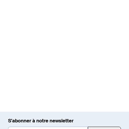
Renouvellement des lignes de contact en
gare de Thoune
Dans le cadre du projet d'extension et de renouvellement de
l'infrastructure ferroviaire, les installations de lignes de contact
(LC) de la gare de Thoune seront renouvelées et
l’enclenchement remplacé par un contrôle décentralisé.
En savoir plus
S'abonner à notre newsletter