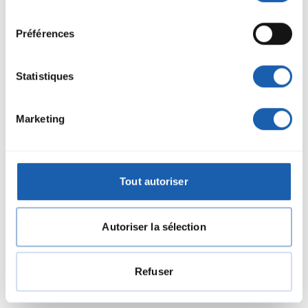
contact entre Flamatt et Thörishaus
consentement
Découvrez comment Enotrac a accompagné les CFF dans le
Préférences
renouvellement de la ligne de contact et des voies à
Thörishaus : gestion de projet, suivi des travaux et remise des
installations.
Statistiques
En savoir plus
Marketing
Tout autoriser
Autoriser la sélection
Refuser