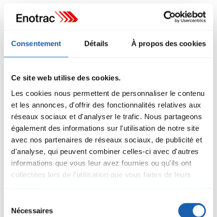
Dans le cadre de la procédure d'approbation des plans (PAP),
les preuves de sécurité jouent un rôle central pour l'évaluation
des installations électriques par l'Office fédéral des transports
(OFT). Enotrac apporte son soutien aux Transports publics de
Bâle (BVB) dans plusieurs projets d'infrastruct
En savoir plus
Consentement
Détails
À propos des cookies
Ce site web utilise des cookies.
Les cookies nous permettent de personnaliser le contenu
et les annonces, d'offrir des fonctionnalités relatives aux
réseaux sociaux et d'analyser le trafic. Nous partageons
également des informations sur l'utilisation de notre site
avec nos partenaires de réseaux sociaux, de publicité et
d'analyse, qui peuvent combiner celles-ci avec d'autres
informations que vous leur avez fournies ou qu'ils ont
collectées lors de l’utilisation que vous faites de leurs
services.
Sélection
Renouvellement intégral de la ligne de
Nécessaires
du