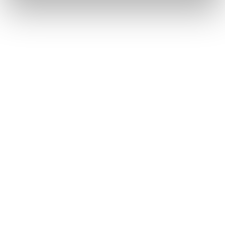
Planification de la ligne de contact pour la
gare d'Andermatt
Un projet d'infrastructure tourné vers l'avenir prend forme au
cœur des Alpes suisses : la gare d'Andermatt sera
entièrement modernisée afin de répondre aux exigences
croissantes en matière d'exploitation, de sécurité et de
confort.
En savoir plus