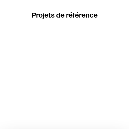
Projets de référence
Justificatifs de sécurité et schémas de mise
à la terre pour la BVB