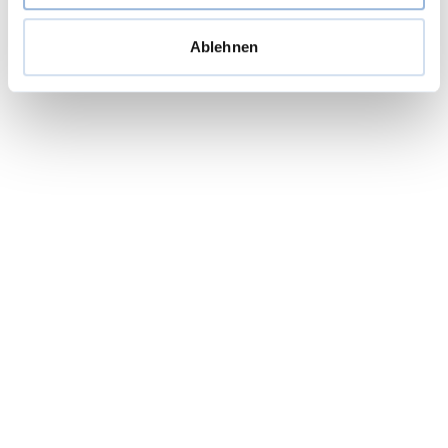
Ablehnen
11-kV-Netzkopplung Surselva MGB - RhB
Die Fahrleitungsnetze der Matterhorn-Gotthard-Bahn MGB
und der Rhätischen Bahn RhB werden durch die Koppelstation
in Rueras verbunden. Damit wird die Fahrleitung der Strecke
zwischen Andermatt und Tavanasa von zwei Seiten
eingespeist.
Weiterlesen