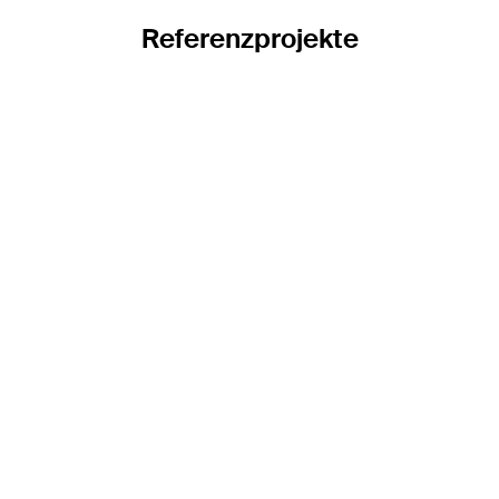
Referenzprojekte
Sicherheitsnachweise und Erdungskonzepte
für die BVB
Im Rahmen des Plangenehmigungsverfahrens (PGV) spielen