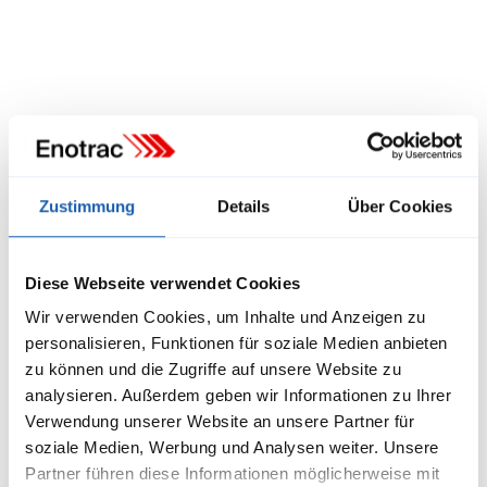
Fahrleitungsplanung für den Bahnhof
Andermatt
Im Rahmen der Gesamterneuerung des Bahnhofs Andermatt
übernimmt Enotrac die Planung der Bahnstromanlagen. Die
Anpassungen umfassen die Fahrleitungsinfrastruktur, neue
Sektorierung und die Einbindung eines neu errichteten
Unterwerks. Das Projekt ist Teil einer umfassenden
Weiterlesen
Modernisierung der Bahninfra
Zustimmung
Details
Über Cookies
Diese Webseite verwendet Cookies
Wir verwenden Cookies, um Inhalte und Anzeigen zu
personalisieren, Funktionen für soziale Medien anbieten
zu können und die Zugriffe auf unsere Website zu
analysieren. Außerdem geben wir Informationen zu Ihrer
Verwendung unserer Website an unsere Partner für
soziale Medien, Werbung und Analysen weiter. Unsere
Partner führen diese Informationen möglicherweise mit