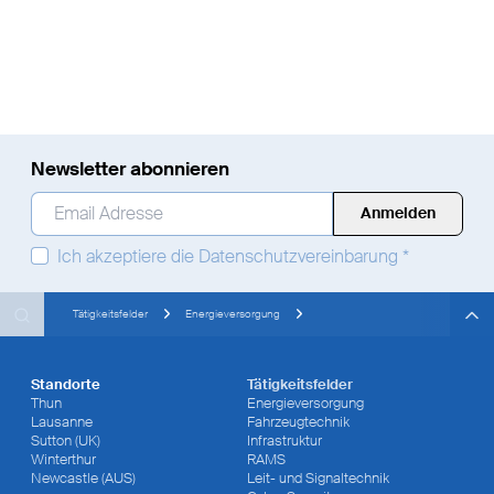
Newsletter abonnieren
Email Adresse
*
Ich akzeptiere die
Datenschutzvereinbarung
*
Search
Search
Search
Tätigkeitsfelder
Energieversorgung
Standorte
Tätigkeitsfelder
Thun
Energieversorgung
Lausanne
Fahrzeugtechnik
Sutton (UK)
Infrastruktur
Winterthur
RAMS
Newcastle (AUS)
Leit- und Signaltechnik