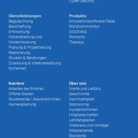
Cyber Security
Dienstleistungen
Produkte
Begutachtung
Simulationssoftware Fabel
Beschaffung
Störstrommonitor
Entwicklung
ODOMAG
Instandhaltung und
Romonto
Modernisierung
Theseus
Planung & Projektleitung
Realisierung
Studien & Beratungen
Zulassung & Inbetriebsetzung
Sicherheit
Karriere
Über uns
Arbeiten bei Enotrac
Werte und Leitbild
Offene Stellen
Geschichte
Studierende / Absolvent:innen
Nachhaltigkeit
Karriereplanung
Sponsoring
Kundenstimmen
Mitgliedschaften
Lehrtätigkeiten
Webinare und Vorträge
Mitarbeitende
Standorte