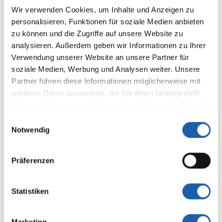
Im Rahmen einer umfangreichen Erneuerung der rund 20-
Wir verwenden Cookies, um Inhalte und Anzeigen zu
jährigen Schweriner Strassenbahnfahrzeuge SN2001 werden
personalisieren, Funktionen für soziale Medien anbieten
die Antriebsstromrichter, Fahrzeugleittechnik und
Lüftungsgeräte ersetzt. Damit wird sowohl der Reisekomfort
zu können und die Zugriffe auf unsere Website zu
für die Passagiere erhöht (z.B. freundliche
analysieren. Außerdem geben wir Informationen zu Ihrer
Weiterlesen
Innenraumgestaltung,
Verwendung unserer Website an unsere Partner für
soziale Medien, Werbung und Analysen weiter. Unsere
Partner führen diese Informationen möglicherweise mit
weiteren Daten zusammen, die Sie ihnen bereitgestellt
haben oder die sie im Rahmen Ihrer Nutzung der Dienste
gesammelt haben.
Einwilligungsauswahl
Notwendig
Präferenzen
Statistiken
Aufwandschätzung für das Refit von
Marketing