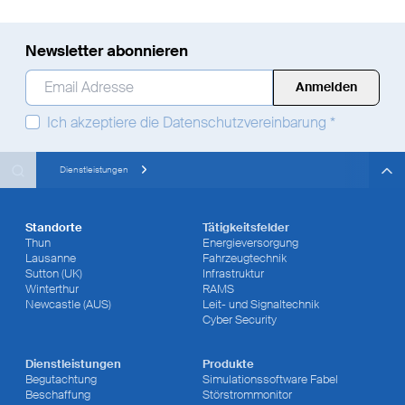
Newsletter abonnieren
Email Adresse
*
Ich akzeptiere die
Datenschutzvereinbarung
*
Search
Search
Search
Dienstleistungen
Standorte
Tätigkeitsfelder
Thun
Energieversorgung
Lausanne
Fahrzeugtechnik
Sutton (UK)
Infrastruktur
Winterthur
RAMS
Newcastle (AUS)
Leit- und Signaltechnik
Cyber Security
Dienstleistungen
Produkte
Begutachtung
Simulationssoftware Fabel
Beschaffung
Störstrommonitor