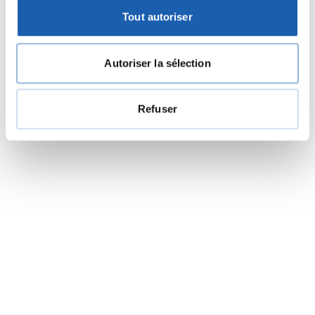
Tout autoriser
Autoriser la sélection
Refuser
Justificatifs de sécurité et schémas de mise
à la terre pour la BVB
Dans le cadre de la procédure d'approbation des plans (PAP),
les preuves de sécurité jouent un rôle central pour l'évaluation