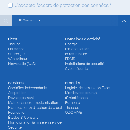
J'accepte
l'accord de protection des données
*
Search
Search
Search
Références
Sites
Domaines d’activité
Thoune
Enérgie
Lausanne
Matériel roulant
Sutton (UK)
Infrastructure
Winterthour
FDMS
Newcastle (AUS)
Installations de sécurité
Cybersécurité
Services
Produits
Contrôles indépendants
Logiciel de simulation Fabel
Acquisition
Moniteur de courant
Développement
d’interférence
Maintenance et modernisation
Romonto
Planification & direction de projet
Theseus
Réalisation
ODOMAG
Études & Conseils
Homologation & mise en service
Sécurité