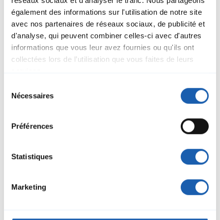
réseaux sociaux et d'analyser le trafic. Nous partageons
également des informations sur l'utilisation de notre site
avec nos partenaires de réseaux sociaux, de publicité et
d'analyse, qui peuvent combiner celles-ci avec d'autres
informations que vous leur avez fournies ou qu'ils ont
collectées lors de l’utilisation que vous faites de leurs
services.
Sélection
Nécessaires
du
consentement
Préférences
Kevin Gafner
Chef de Team Etudes
Statistiques
Domaine Energie
kevin.gafner@enotrac.com
+41 33 346 66 49
Marketing