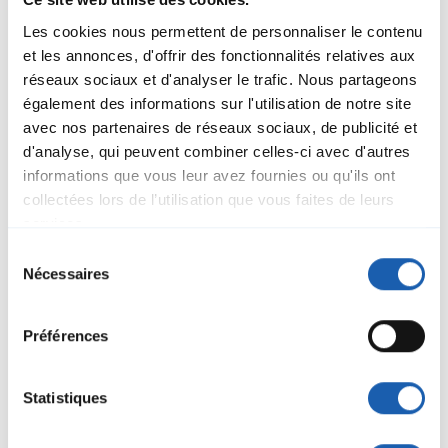
james.moreland@enotrac.com
+44 2086521886
Les cookies nous permettent de personnaliser le contenu
et les annonces, d'offrir des fonctionnalités relatives aux
réseaux sociaux et d'analyser le trafic. Nous partageons
également des informations sur l'utilisation de notre site
avec nos partenaires de réseaux sociaux, de publicité et
d'analyse, qui peuvent combiner celles-ci avec d'autres
informations que vous leur avez fournies ou qu'ils ont
collectées lors de l’utilisation que vous faites de leurs
services.
Sélection
Nécessaires
du
consentement
Préférences
Statistiques
Zhan Shi
Principal Consultant
Enotrac UK