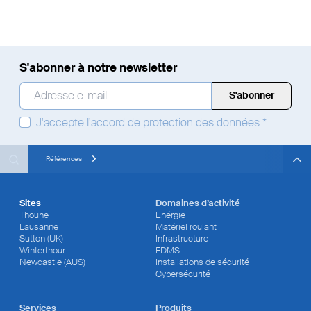
S'abonner à notre newsletter
Adresse e-mail
*
J'accepte
l'accord de protection des données
*
Search
Search
Search
Références
Sites
Domaines d’activité
Thoune
Enérgie
Lausanne
Matériel roulant
Sutton (UK)
Infrastructure
Winterthour
FDMS
Newcastle (AUS)
Installations de sécurité
Cybersécurité
Services
Produits