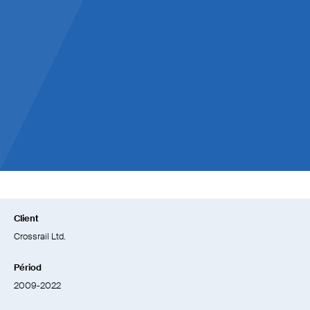
118km
Longueur totale de la ligne
24May
ouverture
Client
Crossrail Ltd.
Périod
2009-2022