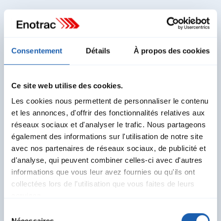
Kevin Gafner
Chef de Team Etudes
Consentement
Détails
À propos des cookies
Domaine Energie
kevin.gafner@enotrac.com
+41 33 346 66 49
Ce site web utilise des cookies.
Les cookies nous permettent de personnaliser le contenu
et les annonces, d'offrir des fonctionnalités relatives aux
réseaux sociaux et d'analyser le trafic. Nous partageons
également des informations sur l'utilisation de notre site
avec nos partenaires de réseaux sociaux, de publicité et
Autres services d’Études &
d'analyse, qui peuvent combiner celles-ci avec d'autres
Conseils
informations que vous leur avez fournies ou qu'ils ont
collectées lors de l’utilisation que vous faites de leurs
services.
Sélection
Nécessaires