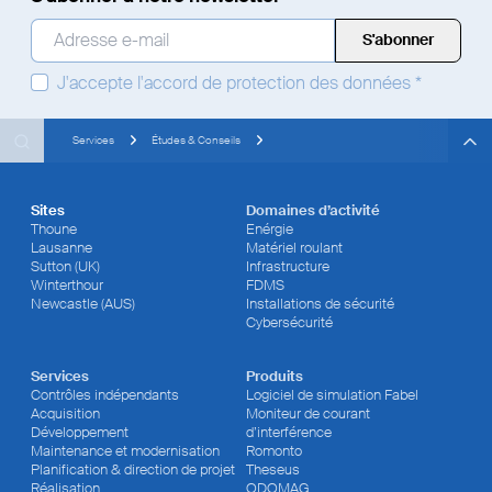
Adresse e-mail
*
J'accepte
l'accord de protection des données
*
Search
Search
Search
Services
Études & Conseils
Sites
Domaines d’activité
Thoune
Enérgie
Lausanne
Matériel roulant
Sutton (UK)
Infrastructure
Winterthour
FDMS
Newcastle (AUS)
Installations de sécurité
Cybersécurité
Services
Produits
Contrôles indépendants
Logiciel de simulation Fabel
Acquisition
Moniteur de courant
Développement
d’interférence
Maintenance et modernisation
Romonto
Planification & direction de projet
Theseus
Réalisation
ODOMAG