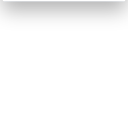
Transfert de potentiel au niveau d'un point
de séparation du système
Sur la ligne ferroviaire reliant Stabio, en Suisse, à Bevera, en
Italie, les installations de signalisation des deux pays ont subi
des dommages causés par la foudre. Cela s'est produit malgré
le découplage galvanique des systèmes de retour. Des
surtensions ont été transmises via le câble principal r
En savoir plus