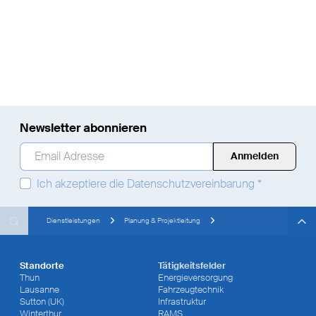
Newsletter abonnieren
Email Adresse
*
Ich akzeptiere die
Datenschutzvereinbarung
*
Search
Search
Search
Dienstleistungen
Planung & Projektleitung
Standorte
Tätigkeitsfelder
Thun
Energieversorgung
Lausanne
Fahrzeugtechnik
Sutton (UK)
Infrastruktur
Winterthur
RAMS