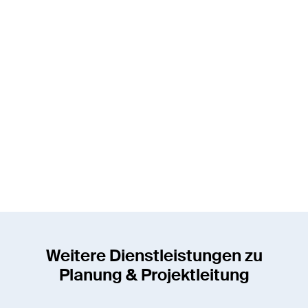
René Schär
Senior Projektleiter / Fachspezialist
Bereich Energieversorgung
rene.schaer@enotrac.com
+41 33 346 66 24
Weitere Dienstleistungen zu
Planung & Projektleitung