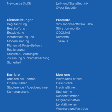
Newcastle (AUS)
Leit- und Signaltechnik
Cyber Security
Dienstleistungen
Produkte
Begutachtung
Simulationssoftware Fabel
Beschaffung
Störstrommonitor
Entwicklung
ODOMAG
Instandhaltung und
Romonto
Modernisierung
Theseus
Planung & Projektleitung
Realisierung
Studien & Beratungen
Zulassung & Inbetriebsetzung
Sicherheit
Karriere
Über uns
Arbeiten bei Enotrac
Werte und Leitbild
Offene Stellen
Geschichte
Studierende / Absolvent:innen
Nachhaltigkeit
Karriereplanung
Sponsoring
Kundenstimmen
Mitgliedschaften
Lehrtätigkeiten
Webinare und Vorträge