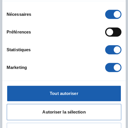
Sélection
Nécessaires
du
consentement
Préférences
Statistiques
Marketing
Tout autoriser
Markus Wachter
Chef de Team Installations de sécurité
Domaine Numérisation
Autoriser la sélection
markus.wachter@enotrac.com
+41 52 224 03 48