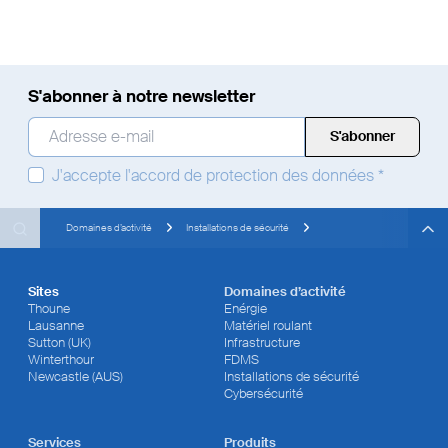
S'abonner à notre newsletter
Adresse e-mail
*
J'accepte
l'accord de protection des données
*
Search
Search
Search
Domaines d’activité
Installations de sécurité
Sites
Domaines d’activité
Thoune
Enérgie
Lausanne
Matériel roulant
Sutton (UK)
Infrastructure
Winterthour
FDMS
Newcastle (AUS)
Installations de sécurité
Cybersécurité
Services
Produits