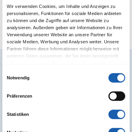
Bereichsleiter RAMS
Wir verwenden Cookies, um Inhalte und Anzeigen zu
Mitglied der Geschäftsleitung
personalisieren, Funktionen für soziale Medien anbieten
jens.schulze@enotrac.com
zu können und die Zugriffe auf unsere Website zu
+41 33 346 66 30
analysieren. Außerdem geben wir Informationen zu Ihrer
Verwendung unserer Website an unsere Partner für
soziale Medien, Werbung und Analysen weiter. Unsere
Partner führen diese Informationen möglicherweise mit
weiteren Daten zusammen, die Sie ihnen bereitgestellt
haben oder die sie im Rahmen Ihrer Nutzung der Dienste
Weitere Dienstleistungen zu
gesammelt haben.
Einwilligungsauswahl
Studien & Beratung
Notwendig
Präferenzen
Statistiken