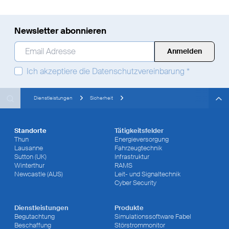
Newsletter abonnieren
Email Adresse
*
Ich akzeptiere die
Datenschutzvereinbarung
*
Search
Search
Search
Dienstleistungen
Sicherheit
Standorte
Tätigkeitsfelder
Thun
Energieversorgung
Lausanne
Fahrzeugtechnik
Sutton (UK)
Infrastruktur
Winterthur
RAMS
Newcastle (AUS)
Leit- und Signaltechnik
Cyber Security
Dienstleistungen
Produkte
Begutachtung
Simulationssoftware Fabel
Beschaffung
Störstrommonitor