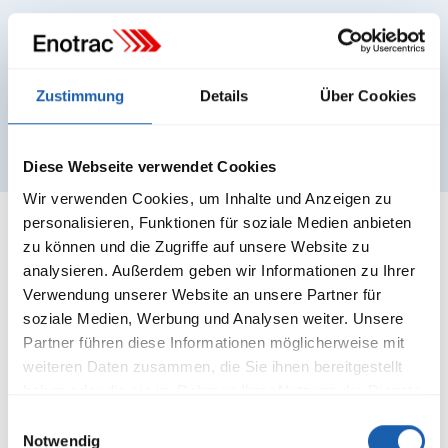
RAMS-Begleitung im Lebenszyklus von ETCS und damit
verbundene Aktivitäten wie CSM-RA.
Unterstützung im ETCS-Zulassungsprozess fahrzeug- und
streckenseitig.
Risikoanalysen und Gefährdungsanalysen bei ETCS-Projekten,
auch anhand des ETCS Hazard Log (Subset 113)
Zustimmung
Details
Über Cookies
Einführung von ATO über ETCS nach TSI CCS (Siehe Automatic
Train Operation).
Diese Webseite verwendet Cookies
Wir verwenden Cookies, um Inhalte und Anzeigen zu
personalisieren, Funktionen für soziale Medien anbieten
zu können und die Zugriffe auf unsere Website zu
analysieren. Außerdem geben wir Informationen zu Ihrer
Verwendung unserer Website an unsere Partner für
soziale Medien, Werbung und Analysen weiter. Unsere
Partner führen diese Informationen möglicherweise mit
weiteren Daten zusammen, die Sie ihnen bereitgestellt
haben oder die sie im Rahmen Ihrer Nutzung der Dienste
gesammelt haben.
Einwilligungsauswahl
Notwendig