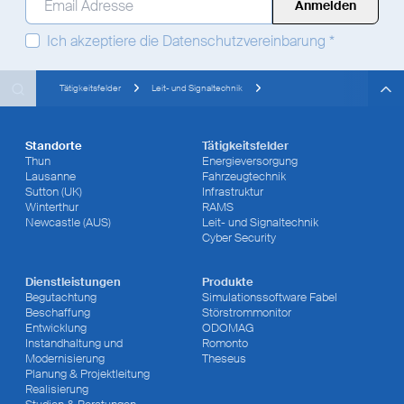
Ich akzeptiere die
Datenschutzvereinbarung
*
Search
Search
Search
Tätigkeitsfelder
Leit- und Signaltechnik
Standorte
Tätigkeitsfelder
Thun
Energieversorgung
Lausanne
Fahrzeugtechnik
Sutton (UK)
Infrastruktur
Winterthur
RAMS
Newcastle (AUS)
Leit- und Signaltechnik
Cyber Security
Dienstleistungen
Produkte
Begutachtung
Simulationssoftware Fabel
Beschaffung
Störstrommonitor
Entwicklung
ODOMAG
Instandhaltung und
Romonto
Modernisierung
Theseus
Planung & Projektleitung
Realisierung