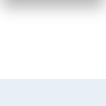
Markus Wachter
Teamleiter Leit- und Signaltechnik
Bereich Digitalisierung
markus.wachter@enotrac.com
+41 52 224 03 48