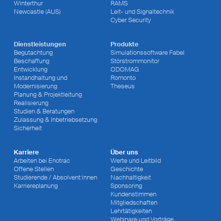
Winterthur
RAMS
Newcastle (AUS)
Leit- und Signaltechnik
Cyber Security
Dienstleistungen
Produkte
Begutachtung
Simulationssoftware Fabel
Beschaffung
Störstrommonitor
Entwicklung
ODOMAG
Instandhaltung und
Romonto
Modernisierung
Theseus
Planung & Projektleitung
Realisierung
Studien & Beratungen
Zulassung & Inbetriebsetzung
Sicherheit
Karriere
Über uns
Arbeiten bei Enotrac
Werte und Leitbild
Offene Stellen
Geschichte
Studierende / Absolvent:innen
Nachhaltigkeit
Karriereplanung
Sponsoring
Kundenstimmen
Mitgliedschaften
Lehrtätigkeiten
Webinare und Vorträge