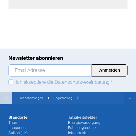
Newsletter abonnieren
Email Adresse
*
Ich akzeptiere die
Datenschutzvereinbarung
*
Search
Search
Search
Dienstleistungen
Begutachtung
Standorte
Tätigkeitsfelder
Thun
Energieversorgung
Lausanne
Fahrzeugtechnik
Sutton (UK)
Infrastruktur