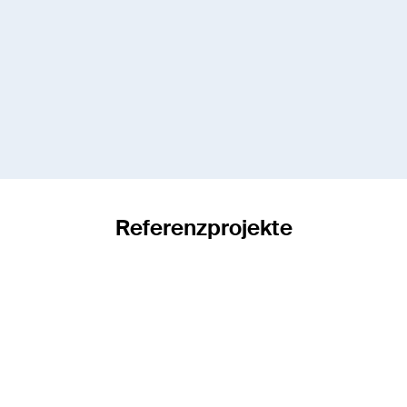
Jens Schulze
Bereichsleiter RAMS
Mitglied der Geschäftsleitung
jens.schulze@enotrac.com
+41 33 346 66 30
Referenzprojekte